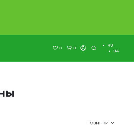
RU
0
0
UA
ины