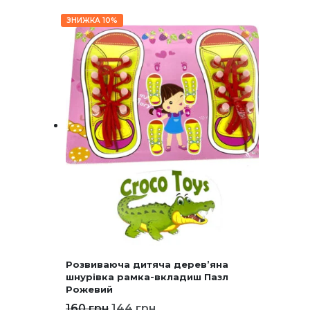
ЗНИЖКА 10%
Розвиваюча дитяча дерев’яна
шнурівка рамка-вкладиш Пазл
Рожевий
160
грн
144
грн