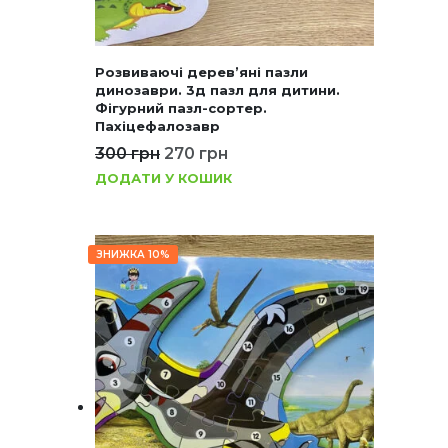
Розвиваючі дерев’яні пазли
динозаври. 3д пазл для дитини.
Фігурний пазл-сортер.
Пахіцефалозавр
300
грн
270
грн
ДОДАТИ У КОШИК
ЗНИЖКА 10%