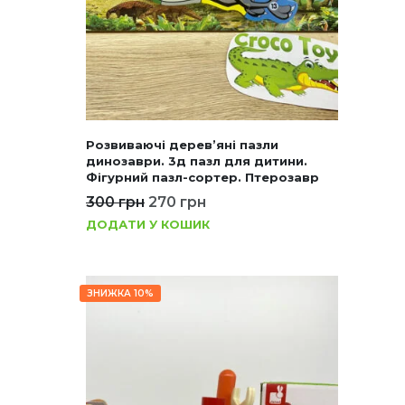
Розвиваючі дерев’яні пазли
динозаври. 3д пазл для дитини.
Фігурний пазл-сортер. Птерозавр
300
грн
270
грн
ДОДАТИ У КОШИК
ЗНИЖКА 10%