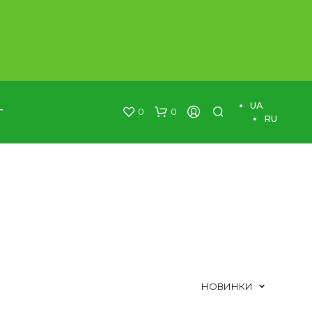
UA
0
0
Г
RU