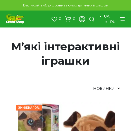
Великий вибір розвиваючих дитячих іграшок
UA
0
0
RU
М’які інтерактивні
іграшки
ЗНИЖКА 10%