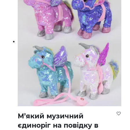
М’який музичний
єдиноріг на повідку в