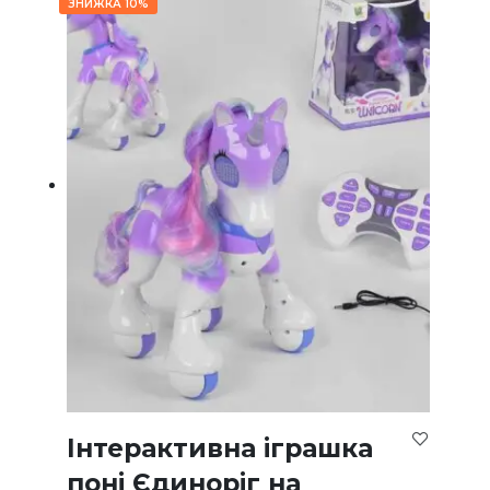
ЗНИЖКА 10%
Інтерактивна іграшка
поні Єдиноріг на