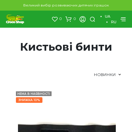
Великий вибір розвиваючих дитячих іграшок
UA
0
0
RU
Кистьові бинти
НЕМА В НАЯВНОСТІ
ЗНИЖКА 10%