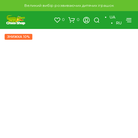
×
Великий вибір розвиваючих дитячих іграшок
UA
0
0
RU
ЗНИЖКА 10%