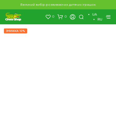
×
Великий вибір розвиваючих дитячих іграшок
UA
0
0
RU
ЗНИЖКА 10%