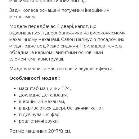
максимально реалістичний вигляд.
Задні колеса оснащені потужним інерційним
механізмом.
Модель передбачає 4 двері, капот, що
відкривається, і двері багажника на високоякісному
механічному механізмі. Салон налічує 4 посадочних
місця і одне водійське сидіння. Приладова панель
обладнана кермом і вилитими основними
елементами конструкції.
Модель машини має світлові й звукові ефекти.
Особливості моделі:
масштаб машинки 1:24,
докладна деталізація,
інерційний механізм,
відкриваються двері, багажник, капот,
підсвічування фар,
реалістичні звуки.
Розмір машинки: 20*7*8 см.