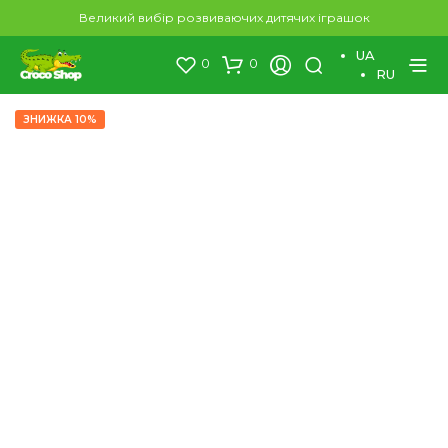
×
Великий вибір розвиваючих дитячих іграшок
UA
0
0
RU
ЗНИЖКА 10%