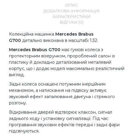
ОПИС
ДОДАТКОВА ІНФОРМАЦІЯ
ХАРАКТЕРИСТИКИ
ВІДГУКИ (0)
Колекційна машинка
Mercedes Brabus
G700
детально виконана в масштабі 1:32.
Mercedes Brabus G700
має гумові колеса з
протекторним візерунком, пророблений салон із
пластику й докладно деталізований металевий
корпус, що і додає моделі максимально реалістичний
вигляд.
Задні колеса оснащені потужним інерційним
механізмом, а натискання на підвіску активує
звуковий ефект запалювання двигуна і стрімкого
розгону.
Відкривання дверей відтворює клаксон, сигнал
заднього ходу і установку сигналізації. Під час
програвання звукових ефектів передні і задні фари
підсвічуються.