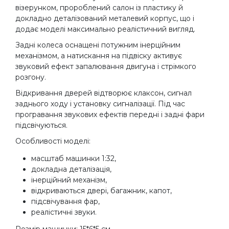
візерунком, пророблений салон із пластику й
докладно деталізований металевий корпус, що і
додає моделі максимально реалістичний вигляд.
Задні колеса оснащені потужним інерційним
механізмом, а натискання на підвіску активує
звуковий ефект запалювання двигуна і стрімкого
розгону.
Відкривання дверей відтворює клаксон, сигнал
заднього ходу і установку сигналізації. Під час
програвання звукових ефектів передні і задні фари
підсвічуються.
Особливості моделі:
масштаб машинки 1:32,
докладна деталізація,
інерційний механізм,
відкриваються двері, багажник, капот,
підсвічування фар,
реалістичні звуки.
Розмір машинки: 15*6*5 см.