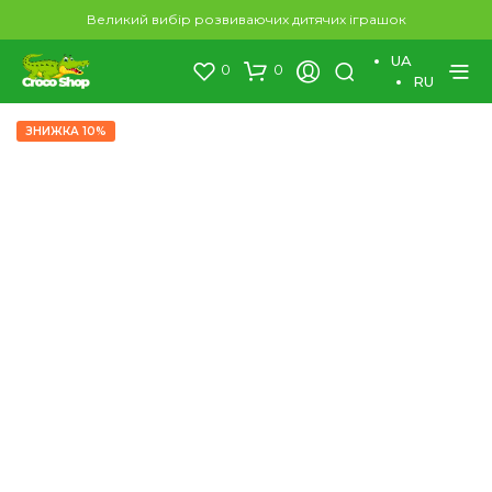
×
Великий вибір розвиваючих дитячих іграшок
UA
0
0
RU
ЗНИЖКА 10%