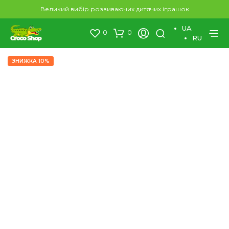
×
Великий вибір розвиваючих дитячих іграшок
UA
0
0
RU
ЗНИЖКА 10%