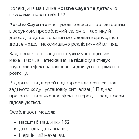
Колекційна машинка
Porshe Cayenne
детально
виконана в масштабі 1:32.
Porshe Cayenne
має гумові колеса з протекторним
візерунком, пророблений салон із пластику й
докладно деталізований металевий корпус, що і
додає моделі максимально реалістичний вигляд.
Задні колеса оснащені потужним інерційним
механізмом, а натискання на підвіску активує
звуковий ефект запалювання двигуна і стрімкого
розгону.
Відкривання дверей відтворює клаксон, сигнал
заднього ходу і установку сигналізації. Під час
програвання звукових ефектів передні і задні фари
підсвічуються.
Особливості моделі:
масштаб машинки 1:32,
докладна деталізація,
інерційний механізм,