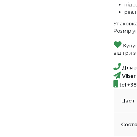
підс
реал
Упаковка:
Розмір уп
Купую
від гри 
Для з
Viber
tel +3
Цвет
Сост