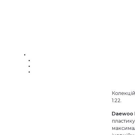
Колекці
1:22.
Daewoo 
пластику
максимал