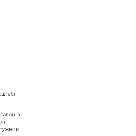
сштабі
салон із
лі
отужним