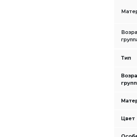
Мате
Возра
групп
Тип
Возр
групп
Мате
Цвет
Особ