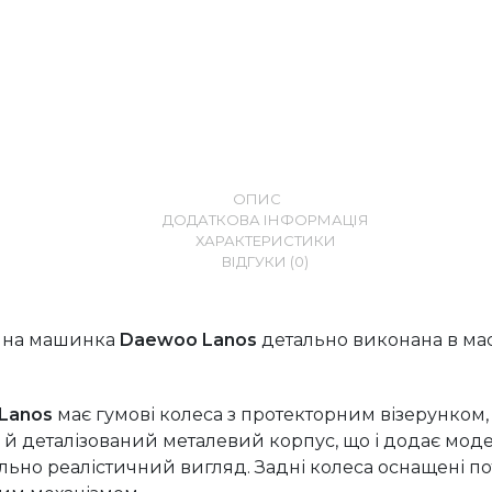
ОПИС
ДОДАТКОВА ІНФОРМАЦІЯ
ХАРАКТЕРИСТИКИ
ВІДГУКИ (0)
йна машинка
Daewoo Lanos
детально виконана в ма
Lanos
має гумові колеса з протекторним візерунком, 
 й деталізований металевий корпус, що і додає моде
ьно реалістичний вигляд. Задні колеса оснащені п