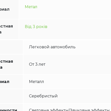
Метал
риал
стная
Від 3 років
а
Легковой автомобиль
астная
От 3 лет
а
риал
Металл
Серебристый
енности
Световые эффекты|Звуковые эффекты