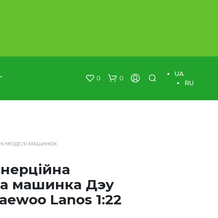
×
UA
0
0
Г
RU
НІ МОДЕЛІ МАШИНОК
інерційна
а машинка Дэу
aewoo Lanos 1:22