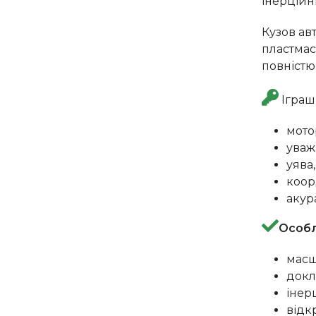
інерційн
Кузов ав
пластмас
повністю
Іграш
мото
уваж
уява,
коор
акур
Особл
масш
докл
інер
відк