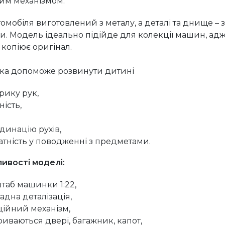
им механізмом.
томобіля виготовлений з металу, а деталі та днище – з
и. Модель ідеально підійде для колекції машин, ад
 копіює оригінал.
ка допоможе розвинути дитині
рику рук,
ність,
динацію рухів,
атність у поводженні з предметами.
ивості моделі:
таб машинки 1:22,
адна деталізація,
ційний механізм,
риваються двері, багажник, капот,