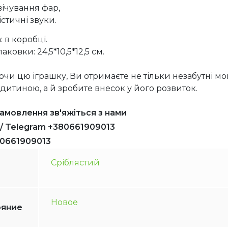
вічування фар,
істичні звуки.
 в коробці.
аковки: 24,5*10,5*12,5 см.
чи цю іграшку, Ви отримаєте не тільки незабутні м
з дитиною, а й зробите внесок у його розвиток.
амовлення зв'яжіться з нами
 / Telegram +380661909013
80661909013
Сріблястий
Новое
ояние