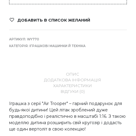
ДОБАВИТЬ В СПИСОК ЖЕЛАНИЙ
АРТИКУЛ:
WY770
КАТЕГОРІЯ:
ІГРАШКОВІ МАШИНКИ Й ТЕХНІКА
ОПИС
ДОДАТКОВА ІНФОРМАЦІЯ
ХАРАКТЕРИСТИКИ
ВІДГУКИ (0)
Іграшка з серії "Air Trooper" – гарний подарунок для
будь-якої дитини! Цей літак зроблений дуже
правдоподібно і реалістично в масштабі 1:16. З такою
моделлю дитина розширить свій кругозір і додасть
ще один вертоліт в свою колекцію!