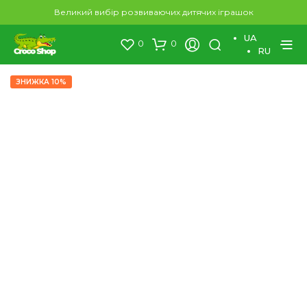
×
Великий вибір розвиваючих дитячих іграшок
UA
0
0
RU
ЗНИЖКА 10%