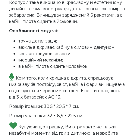
Корпус літака виконано в красивому й естетичному
дизайні, а сама конструкція деталізована і рівномірно
забарвлена. Винищувач заряджений 6 ракетами, а в
кабіні пілота сидить військовий.
Особливості моделі:
точна деталізація;
важіль відкриває кабіну з силовим двигуном;
світлові і звукові ефекти;
інерційний механізм;
в кабіні пілота сидить чоловічок.
Крім того, коли кришка відкрита, спрацьовує
низка звуків пострілу, хвіст, кабіна і фари винищувача
підсвічуються червоним світлом. Ефекти працюють
від 3-х батарейок AG-13.
Розмір іграшки: 30,5 * 20,5 * 7 см.
Розмір упаковки: 32 × 8,5 × 22.5 см.
Купуючи цю іграшку, Ви отримаєте не тільки
незабутні моменти від гри з дитиною, а й зробите