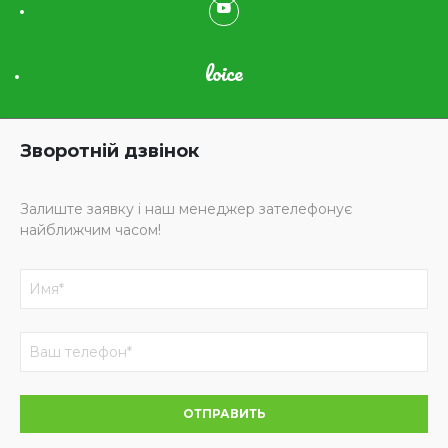
loice
Зворотній дзвінок
Залиште заявку і наш менеджер зателефонує
найближчим часом!