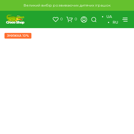
×
Великий вибір розвиваючих дитячих іграшок
UA
0
0
RU
ЗНИЖКА 10%