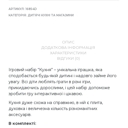
АРТИКУЛ:
16854D
КАТЕГОРІЯ:
ДИТЯЧІ КУХНІ ТА МАГАЗИНИ
ОПИС
ДОДАТКОВА ІНФОРМАЦІЯ
ХАРАКТЕРИСТИКИ
ВІДГУКИ (0)
Ігровий набір “Кухня” – унікальна іграшка, яка
сподобається будь-якій дитині і надовго займе його
увагу. Всі діти люблять грати в різні ігри,
прикидаючись дорослими, і цей набір допоможе
зробити гру інтерактивної і цікавою.
Кухня дуже схожа на справжню, в ній є плита,
духовка і величезна кількість різноманітних
аксесуарів.
В комплекті: