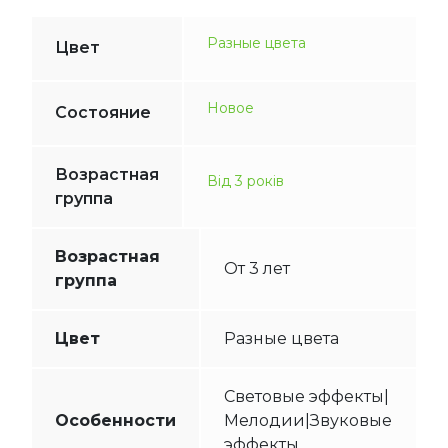
Разные цвета
Цвет
Новое
Состояние
Возрастная
Від 3 років
группа
Возрастная
От 3 лет
группа
Цвет
Разные цвета
Световые эффекты|
Особенности
Мелодии|Звуковые
эффекты