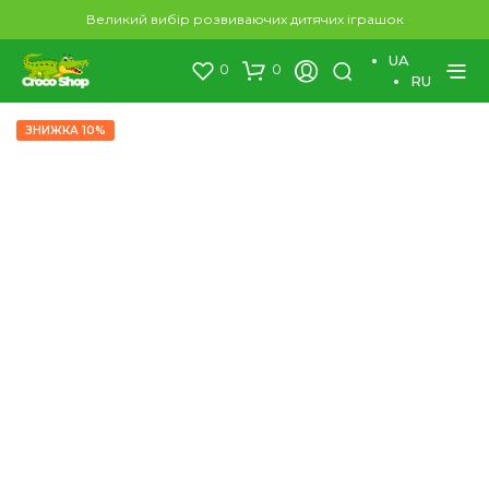
×
Великий вибір розвиваючих дитячих іграшок
UA
0
0
RU
ЗНИЖКА 10%