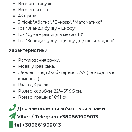
Вивчення звуків
Вивчення слів
43 вірша
3 пісні: "Абетка", "Буквар", "Математика"
Гра "Знайди букву – цифру"
Гра "Сума – різниця в межах 10"
Гра "Знайди букву – цифру до / після заданої"
Характеристики:
Регулювання звуку.
Мова: українська.
Живлення від 3-х батарейок АА (не входять в
комплект).
Вік: від 3 років.
Розмір коробки: 22*4.5*19.5 см.
Розмір іграшки: 16*11 см.
Для замовлення зв'яжіться з нами
Viber / Telegram +380661909013
tel +380661909013