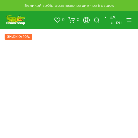
×
Великий вибір розвиваючих дитячих іграшок
UA
0
0
RU
ЗНИЖКА 10%