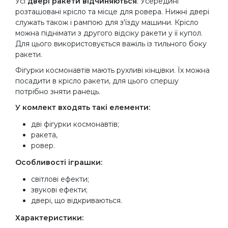
Усі
двері ракети відчиняються
. Усередині
розташовані крісло та місце для ровера. Нижні двері
служать також і рампою для з'їзду машини. Крісло
можна піднімати з другого відсіку ракети у її купол.
Для цього використовується важіль із тильного боку
ракети.
Фігурки космонавтів мають рухливі кінцівки. Їх можна
посадити в крісло ракети, для цього спершу
потрібно зняти ранець.
У комлект входять такі елементи:
дві фігурки космонавтів;
ракета,
ровер.
Особливості іграшки:
світлові ефекти;
звукові ефекти;
двері, що відкриваються.
Характеристики: