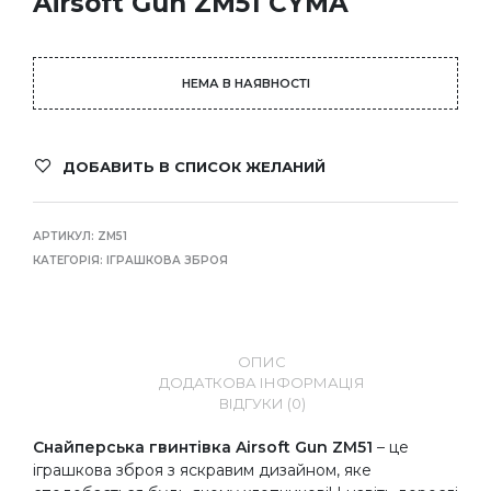
Airsoft Gun ZM51 CYMA
НЕМА В НАЯВНОСТІ
ДОБАВИТЬ В СПИСОК ЖЕЛАНИЙ
АРТИКУЛ:
ZM51
КАТЕГОРІЯ:
ІГРАШКОВА ЗБРОЯ
ОПИС
ДОДАТКОВА ІНФОРМАЦІЯ
ВІДГУКИ (0)
Снайперська гвинтівка Airsoft Gun ZM51
– це
іграшкова зброя з яскравим дизайном, яке