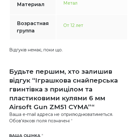
Метал
Материал
Возрастная
От 12 лет
группа
Відгуків немає, поки що.
Будьте першим, хто залишив
відгук “Іграшкова снайперська
гвинтівка з прицілом та
пластиковими кулями 6 мм
Airsoft Gun ZM51 CYMA”“
Ваша e-mail адреса не оприлюднюватиметься.
Обов’язкові поля позначені
*
ВАША ОЦІНКА
*