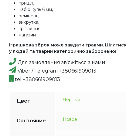
приціл,
набір куль 6 мм,
ремінець,
викрутка,
кріплення,
магазин.
Іграшкова зброя може завдати травми. Цілитися
у людей та тварин категорично заборонено!
Для замовлення зв'яжіться з нами
Viber / Telegram +380661909013
tel +380661909013
Черный
Цвет
Новое
Состояние