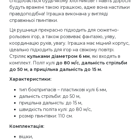
сподобається будь-якому хлопчикові! І навіть дорослі
будуть вражені такою іграшкою, адже вона настільки
правдоподібна! Іграшка виконана у вигляді
справжньої гвинтівки.
Ця рушниця прекрасно підходить для сюжетно-
рольових ігор, а також розвиває фантазію, уяву,
координацію рухів, увагу. Іграшка має міцний корпус,
ідеально підходить для ігор на свіжому повітрі.
Стріляє
кульками діаметром 6 мм
, які входять в
комплект. Політ кулі
до 80 м/с, дальність стрільби
до 50 м, а прицільна дальність до 15 м.
Характеристики:
тип боєприпасів – пластикові кулі 6 мм,
дальність стрільби: до 50 м,
прицільна дальність: до 15 м,
швидкість політа кулі: до 80 м/с,
розмір гвинтівки: 110 см.
Комплектація:
вішки,