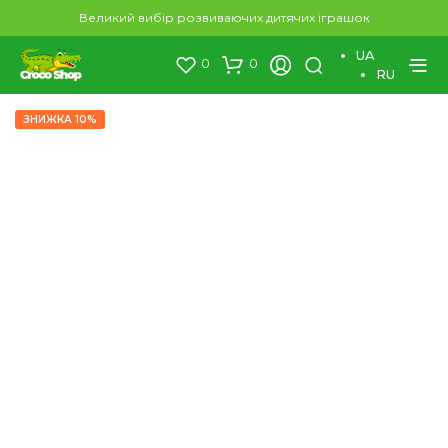
×
Великий вибір розвиваючих дитячих іграшок
UA
0
0
RU
ЗНИЖКА 10%