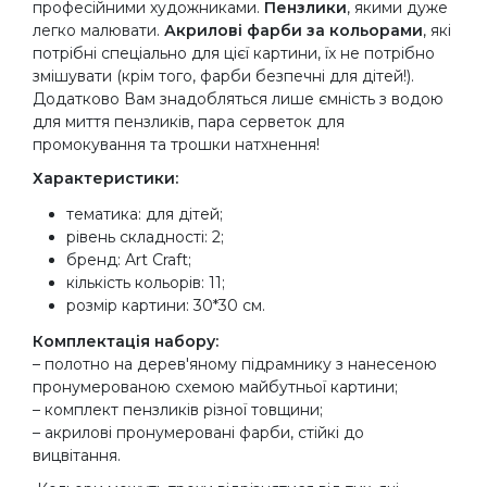
професійними художниками.
Пензлики
, якими дуже
легко малювати.
Акрилові фарби за кольорами
, які
потрібні спеціально для цієї картини, їх не потрібно
змішувати (крім того, фарби безпечні для дітей!).
Додатково Вам знадобляться лише ємність з водою
для миття пензликів, пара серветок для
промокування та трошки натхнення!
Характеристики:
тематика: для дітей;
рівень складності: 2;
бренд: Art Craft;
кількість кольорів: 11;
розмір картини: 30*30 см.
Комплектація набору:
– полотно на дерев'яному підрамнику з нанесеною
пронумерованою схемою майбутньої картини;
– комплект пензликів різної товщини;
– акрилові пронумеровані фарби, стійкі до
вицвітання.