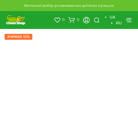
×
Великий вибір розвиваючих дитячих іграшок
UA
0
0
RU
ЗНИЖКА 10%