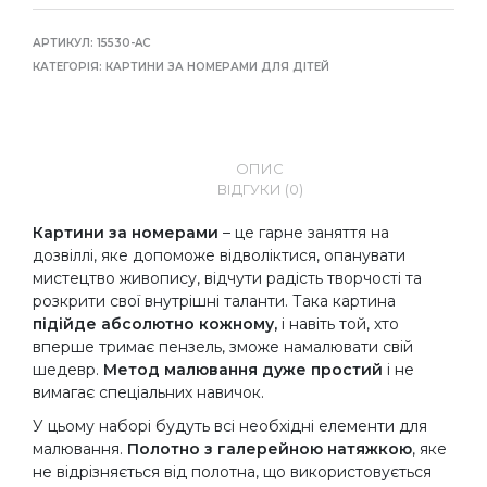
АРТИКУЛ:
15530-AC
КАТЕГОРІЯ:
КАРТИНИ ЗА НОМЕРАМИ ДЛЯ ДІТЕЙ
ОПИС
ВІДГУКИ (0)
Картини за номерами
– це гарне заняття на
дозвіллі, яке допоможе відволіктися, опанувати
мистецтво живопису, відчути радість творчості та
розкрити свої внутрішні таланти. Така картина
підійде абсолютно кожному,
і навіть той, хто
вперше тримає пензель, зможе намалювати свій
шедевр.
Метод малювання дуже простий
і не
вимагає спеціальних навичок.
У цьому наборі будуть всі необхідні елементи для
малювання.
Полотно з галерейною натяжкою
, яке
не відрізняється від полотна, що використовується