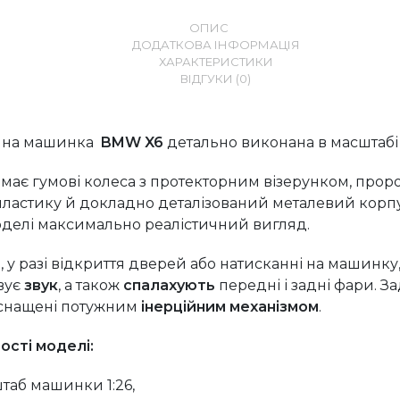
ОПИС
ДОДАТКОВА ІНФОРМАЦІЯ
ХАРАКТЕРИСТИКИ
ВІДГУКИ (0)
йна машинка
BMW X6
детально виконана в масштабі 1
6
має гумові колеса з протекторним візерунком, про
 пластику й докладно деталізований металевий корпу
делі максимально реалістичний вигляд.
о, у разі відкриття дверей або натисканні на машинку
вує
звук
, а також
спалахують
передні і задні фари. За
оснащені потужним
інерційним механізмом
.
сті моделі:
таб машинки 1:26,