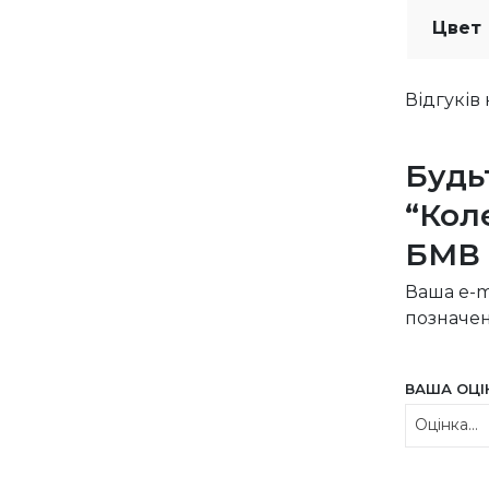
Цвет
Відгуків
Будь
“Кол
БМВ 
Ваша e-m
позначе
ВАША ОЦ