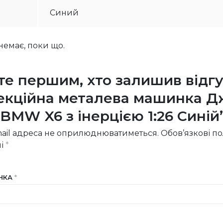
Синий
 немає, поки що.
те першим, хто залишив відг
екційна металева машинка 
BMW X6 з інерцією 1:26 Синій
ail адреса не оприлюднюватиметься.
Обов’язкові п
ні
*
ІНКА
*