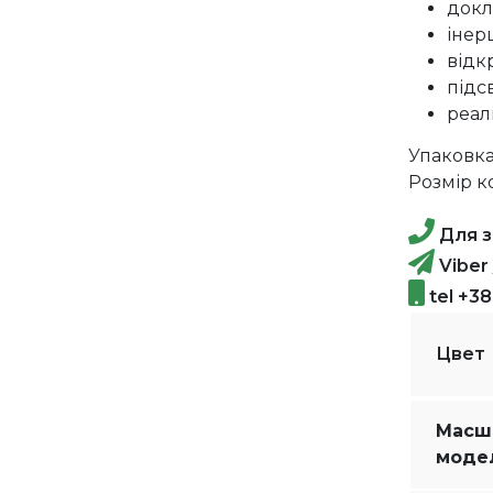
докл
інер
відк
підс
реал
Упаковка:
Розмір ко
Для з
Viber
tel +3
Цвет
Масш
моде