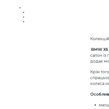
Колекці
BMW X
салон із
додає мо
Крім тог
спрацьо
колеса 
Особливо
масш