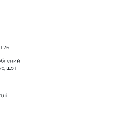
:26.
роблений
с, що і
,
дні