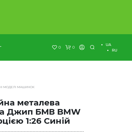
×
UA
0
0
Г
RU
НІ МОДЕЛІ МАШИНОК
йна металева
а Джип БМВ BMW
рцією 1:26 Синій