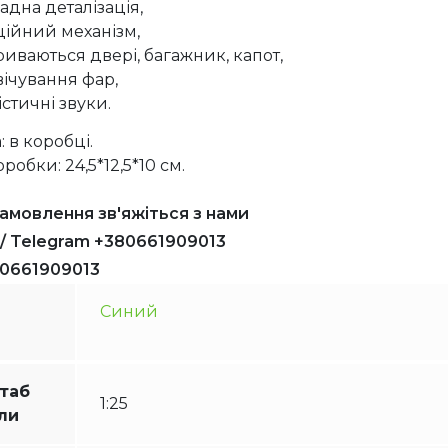
адна деталізація,
ційний механізм,
риваються двері, багажник, капот,
вічування фар,
істичні звуки.
 в коробці.
робки: 24,5*12,5*10 см.
амовлення зв'яжіться з нами
 / Telegram +380661909013
80661909013
Синий
таб
1:25
ли