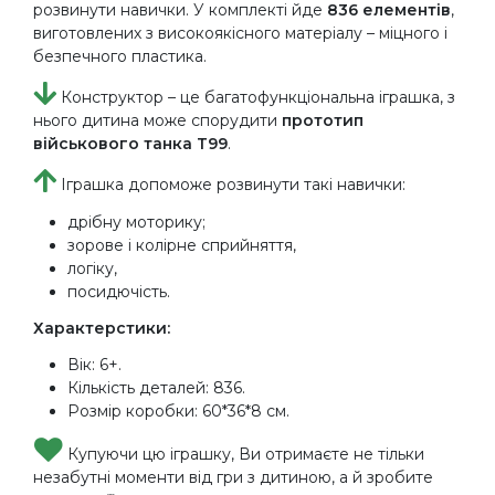
розвинути навички. У комплекті йде
836 елементів
,
виготовлених з високоякісного матеріалу – міцного і
безпечного пластика.
Конструктор – це багатофункціональна іграшка, з
нього дитина може спорудити
прототип
військового танка Т99
.
Іграшка допоможе розвинути такі навички:
дрібну моторику;
зорове і колірне сприйняття,
логіку,
посидючість.
Характерстики:
Вік: 6+.
Кількість деталей: 836.
Розмір коробки: 60*36*8 см.
Купуючи цю іграшку, Ви отримаєте не тільки
незабутні моменти від гри з дитиною, а й зробите