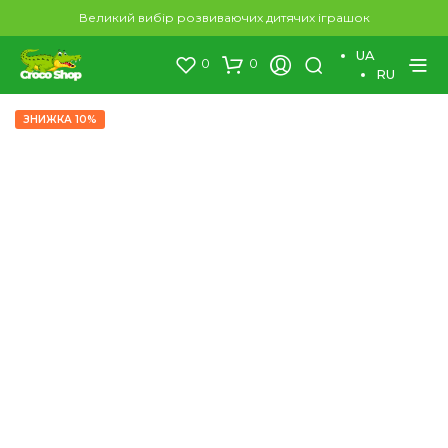
×
Великий вибір розвиваючих дитячих іграшок
UA
0
0
RU
ЗНИЖКА 10%