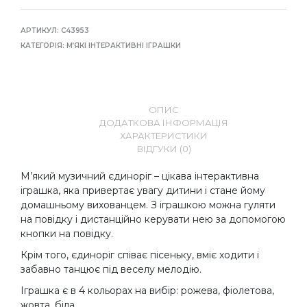
АРТИКУЛ:
С43953
КАТЕГОРІЯ:
М’ЯКІ ІНТЕРАКТИВНІ ІГРАШКИ
ОПИС
ДОДАТКОВА ІНФОРМАЦІЯ
ХАРАКТЕРИСТИКИ
ВІДГУКИ (0)
М’який музичний єдиноріг – цікава інтерактивна
іграшка, яка привертає увагу дитини і стане йому
домашньому вихованцем. З іграшкою можна гуляти
на повідку і дистанційно керувати нею за допомогою
кнопки на повідку.
Крім того, єдиноріг співає пісеньку, вміє ходити і
забавно танцює під веселу мелодію.
Іграшка є в 4 кольорах на вибір: рожева, фіолетова,
жовта, біла.