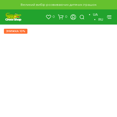
×
Великий вибір розвиваючих дитячих іграшок
UA
0
0
RU
ЗНИЖКА 10%