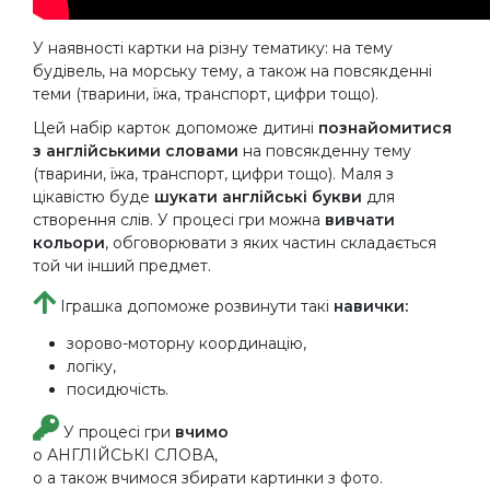
У наявності картки на різну тематику: на тему
будівель, на морську тему, а також на повсякденні
теми (тварини, їжа, транспорт, цифри тощо).
Цей набір карток допоможе дитині
познайомитися
з англійськими словами
на повсякденну тему
(тварини, їжа, транспорт, цифри тощо). Маля з
цікавістю буде
шукати англійські букви
для
створення слів. У процесі гри можна
вивчати
кольори
, обговорювати з яких частин складається
той чи інший предмет.
Іграшка допоможе розвинути такі
навички:
зорово-моторну координацію,
логіку,
посидючість.
У процесі гри
вчимо
o АНГЛІЙСЬКІ СЛОВА,
o а також вчимося збирати картинки з фото.