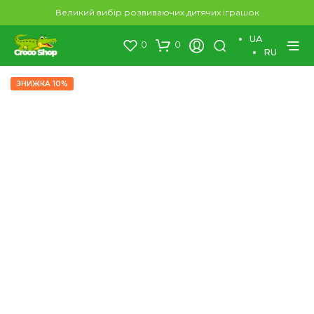
×
Великий вибір розвиваючих дитячих іграшок
UA
0
0
RU
ЗНИЖКА 10%