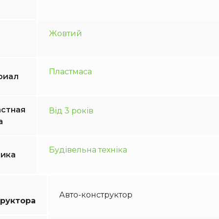
Жовтий
Пластмаса
риал
стная
Від 3 років
а
Будівельна техніка
тика
Авто-конструктор
руктора