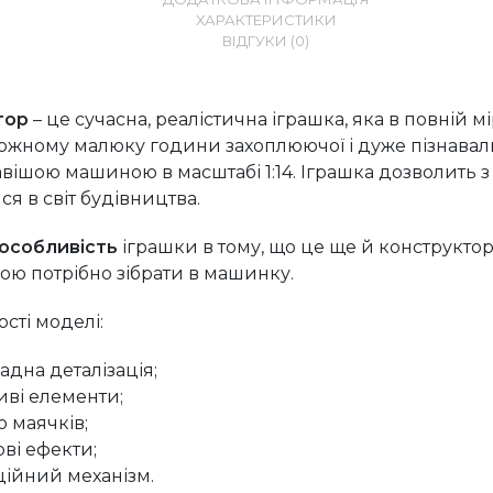
ХАРАКТЕРИСТИКИ
ВІДГУКИ (0)
тор
– це сучасна, реалістична іграшка, яка в повній мі
ожному малюку години захоплюючої і дуже пізнавал
авішою машиною в масштабі 1:14. Іграшка дозволить 
ся в світ будівництва.
 особливість
іграшки в тому, що це ще й конструктор
ою потрібно зібрати в машинку.
сті
моделі:
адна деталізація;
иві елементи;
о маячків;
ові ефекти;
ційний механізм.