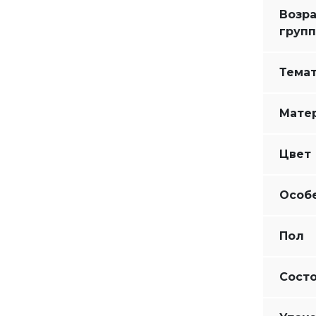
Возр
групп
Тема
Мате
Цвет
Особ
Пол
Сост