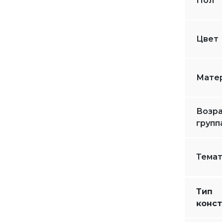
Пол
Цвет
Мате
Возра
групп
Тема
Тип
конст