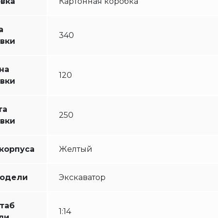
вка
Картонная коробка
а
340
вки
на
120
вки
та
250
вки
корпуса
Желтый
модели
Экскаватор
таб
1:14
ли