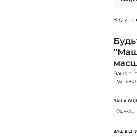
Відгуків
Будь
“Маш
масшт
Ваша e-m
позначе
ВАША ОЦ
ВАШ ВІДГ