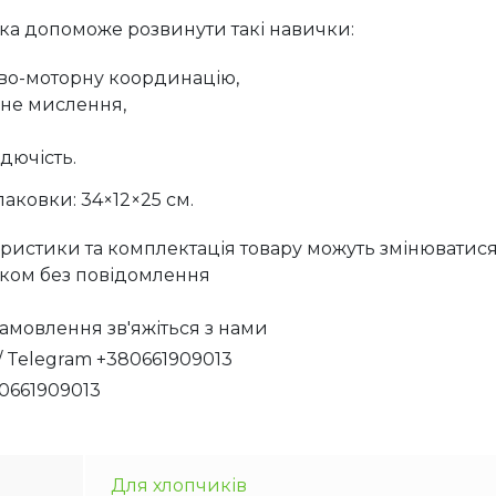
ка допоможе розвинути такі навички:
во-моторну координацію,
чне мислення,
дючість.
паковки: 34×12×25 см.
еристики та комплектація товару можуть змінюватис
ком без повідомлення
амовлення зв'яжіться з нами
/ Telegram +380661909013
80661909013
Для хлопчиків