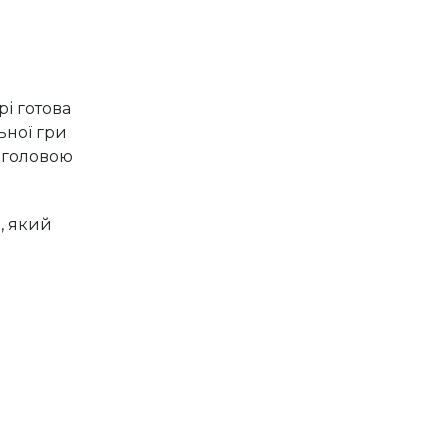
рі готова
ьної гри
з головою
, який