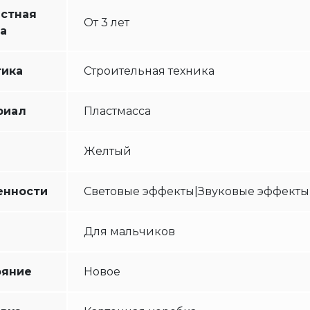
астная
От 3 лет
а
тика
Строительная техника
риал
Пластмасса
Желтый
енности
Световые эффекты|Звуковые эффекты
Для мальчиков
ояние
Новое