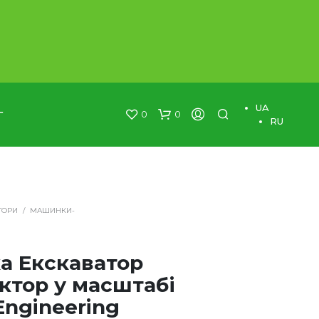
×
UA
0
0
Г
RU
ТОРИ
/
МАШИНКИ-
а Екскаватор
ктор у масштабі
 Engineering