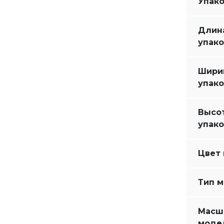
Упако
Длин
упако
Шири
упако
Высо
упако
Цвет 
Тип 
Масш
моде