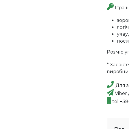
Іграш
зоро
логі
уяву,
поси
Розмір у
* Характ
виробни
Для з
Viber 
tel +3