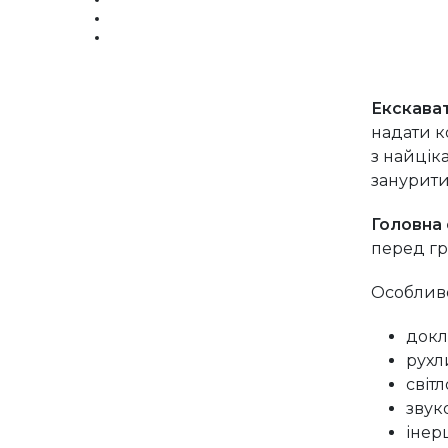
Екскава
надати к
з найцік
занурити
Головна
перед гр
Особливо
докл
рухл
світл
звук
інер