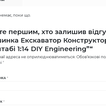
 немає, поки що.
те першим, хто залишив відг
инка Екскаватор Конструкто
абі 1:14 DIY Engineering”“
ail адреса не оприлюднюватиметься.
Обов’язкові п
ні
*
ІНКА
*
УК
*