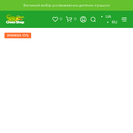
×
Великий вибір розвиваючих дитячих іграшок
UA
0
0
RU
ЗНИЖКА 10%