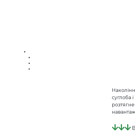
Наколінн
суглоба 
розтягне
наванта