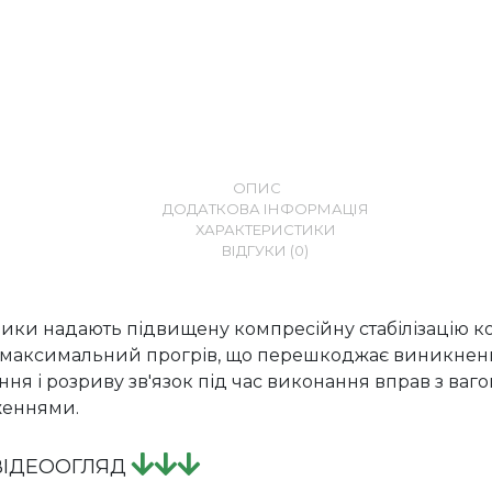
ОПИС
ДОДАТКОВА ІНФОРМАЦІЯ
ХАРАКТЕРИСТИКИ
ВІДГУКИ (0)
ики надають підвищену компресійну стабілізацію к
і максимальний прогрів, що перешкоджає виникне
ння і розриву зв'язок під час виконання вправ з ваг
женнями.
ВІДЕООГЛЯД