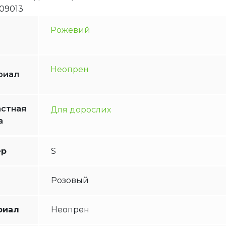
09013
Рожевий
Неопрен
риал
стная
Для дорослих
а
ер
S
Розовый
риал
Неопрен