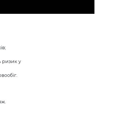
ів;
ь ризик у
вообіг.
яж.