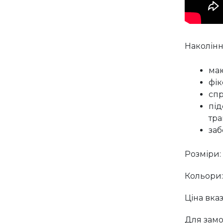
Наколінн
маю
фік
спр
під
тра
заб
Розміри: S
Кольори:
Ціна вказ
Для замо