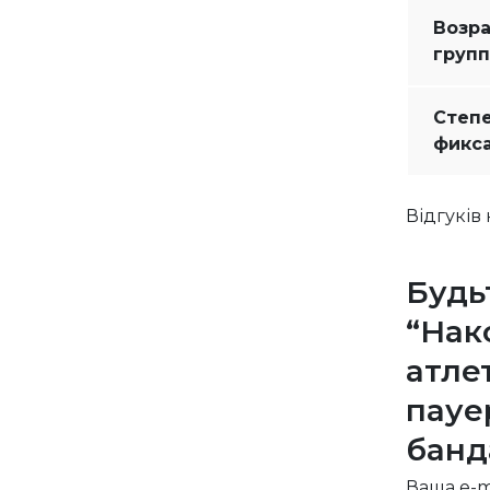
Возр
групп
Степ
фикс
Відгуків
Будь
“Нак
атле
пауе
банд
Ваша e-m