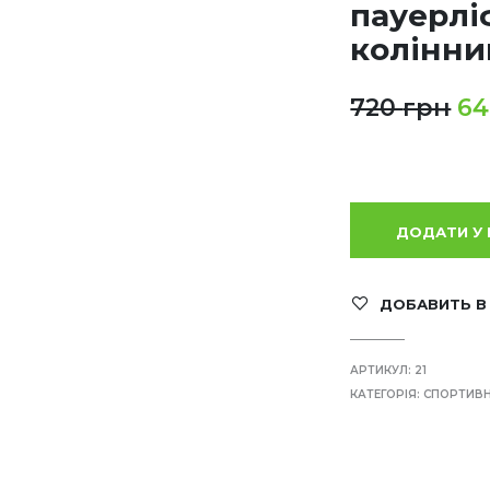
пауерлі
колінни
720
грн
6
ДОДАТИ У
ДОБАВИТЬ В
АРТИКУЛ:
21
КАТЕГОРІЯ:
СПОРТИВН