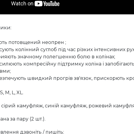
ики:
ть потовщений неопрен ;
сують колінний суглоб під час різких інтенсивних рух
ияють значному полегшенню болю в колінах;
силюють компресійну підтримку коліна і запобігают
вми;
езпечують швидкий прогрів зв'язок, прискорють кро
, M, L, XL.
 сірий камуфляж, синій камуфляж, рожевий камуфл
ана за пару (2 шт.).
влення дзвоніть / пишіть: