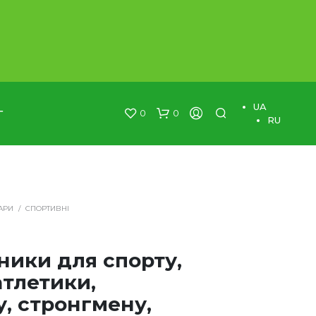
×
UA
0
0
Г
RU
АРИ
/
СПОРТИВНІ
ники для спорту,
атлетики,
у, стронгмену,