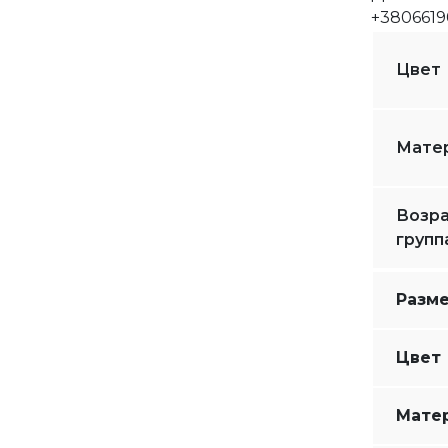
+3806619
Цвет
Мате
Возра
групп
Разм
Цвет
Мате