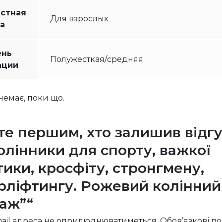
астная
Для взрослых
а
ень
Полужесткая/средняя
ации
 немає, поки що.
те першим, хто залишив відг
олінники для спорту, важкої
тики, кросфіту, стронгмену,
рліфтингу. Рожевий колінний
аж”“
ail адреса не оприлюднюватиметься.
Обов’язкові п