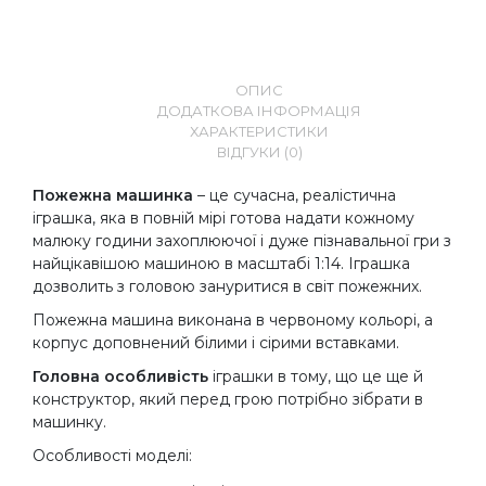
ОПИС
ДОДАТКОВА ІНФОРМАЦІЯ
ХАРАКТЕРИСТИКИ
ВІДГУКИ (0)
Пожежна машинка
– це сучасна, реалістична
іграшка, яка в повній мірі готова надати кожному
малюку години захоплюючої і дуже пізнавальної гри з
найцікавішою машиною в масштабі 1:14. Іграшка
дозволить з головою зануритися в світ пожежних.
Пожежна машина виконана в червоному кольорі, а
корпус доповнений білими і сірими вставками.
Головна особливість
іграшки в тому, що це ще й
конструктор, який перед грою потрібно зібрати в
машинку.
Особливості
моделі: