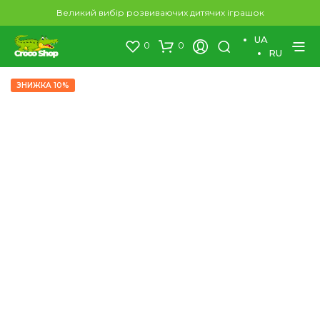
×
Великий вибір розвиваючих дитячих іграшок
UA
0
0
RU
ЗНИЖКА 10%