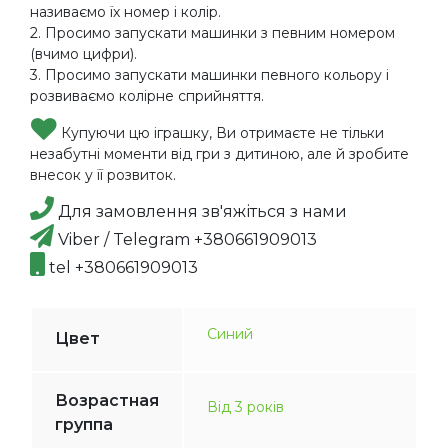
називаємо їх номер і колір.
2. Просимо запускати машинки з певним номером
(вчимо цифри).
3. Просимо запускати машинки певного кольору і
розвиваємо колірне сприйняття.
Купуючи цю іграшку, Ви отримаєте не тільки
незабутні моменти від гри з дитиною, але й зробите
внесок у її розвиток.
Для замовлення зв'яжіться з нами
Viber / Telegram +380661909013
tel +380661909013
Синий
Цвет
Возрастная
Від 3 років
группа