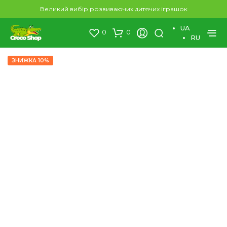
×
Великий вибір розвиваючих дитячих іграшок
UA
0
0
RU
ЗНИЖКА 10%