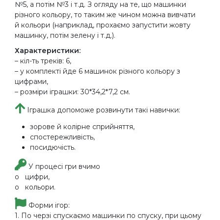
№5, а потім №3 і т.д. З огляду на те, що машинки
різного кольору, то таким же чином можна вивчати
й кольори (наприклад, прохаємо запустити жовту
машинку, потім зелену і т.д.).
Характеристики:
– кіл-ть треків: 6,
– у комплекті йде 6 машинок різного кольору з
цифрами,
– розміри іграшки: 30*34,2*7,2 см.
Іграшка допоможе розвинути такі навички:
зорове й колірне сприйняття,
спостережливість,
посидючість.
У процесі гри вчимо
o цифри,
o кольори.
Форми ігор:
1. По черзі спускаємо машинки по спуску, при цьому