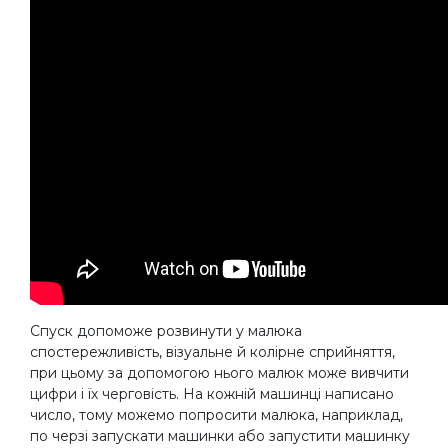
Спуск допоможе розвинути у малюка
спостережливість, візуальне й колірне сприйняття,
при цьому за допомогою нього малюк може вивчити
цифри і їх черговість. На кожній машинці написано
число, тому можемо попросити малюка, наприклад,
по черзі запускати машинки або запустити машинку