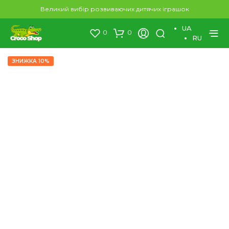
×
Великий вибір розвиваючих дитячих іграшок
UA
0
0
RU
ЗНИЖКА 10%