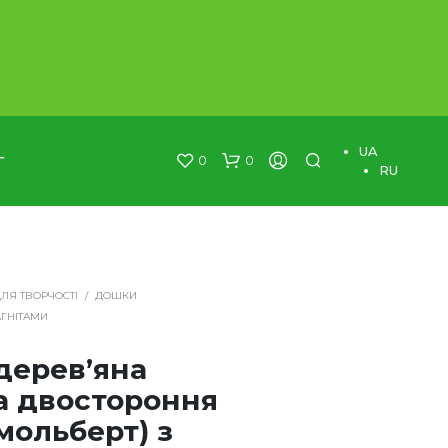
×
UA
0
0
Г
RU
ДЛЯ ТВОРЧОСТІ
/
ДОШКИ
ГНІТАМИ
дерев’яна
а двостороння
мольберт) з