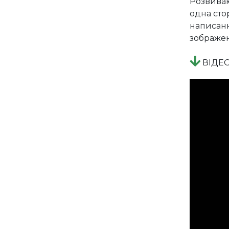
Розвиваю
одна сто
написанн
зображен
ВІДЕ