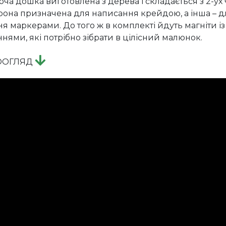
ча дошка виготовлена з дерева і складається з 2-ух 
рона призначена для написання крейдою, а інша – д
я маркерами. До того ж в комплекті йдуть магніти із
нями, які потрібно зібрати в цілісний малюнок.
ООГЛЯД