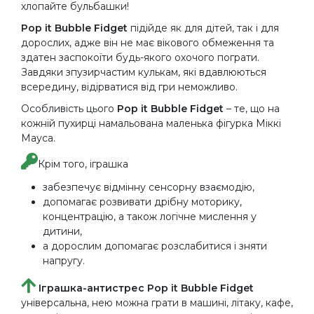
хлопайте бульбашки!
Pop it Bubble Fidget
підійде як для дітей, так і для
дорослих, адже він не має вікового обмеження та
здатен заспокоїти будь-якого охочого пограти.
Завдяки зпузирчастим кулькам, які вдавлюються
всередину, відірватися від гри неможливо.
Особливість цього
Pop it Bubble Fidget
– те, що на
кожній пухирці намальована маленька фігурка Міккі
Мауса.
Крім того, іграшка
забезпечує відмінну сенсорну взаємодію,
допомагає розвивати дрібну моторику,
концентрацію, а також логічне мислення у
дитини,
а дорослим допомагає розслабитися і зняти
напругу.
Іграшка-антистрес Pop it Bubble Fidget
універсальна, нею можна грати в машині, літаку, кафе,