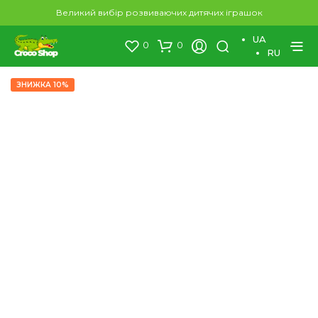
×
Великий вибір розвиваючих дитячих іграшок
UA
0
0
RU
ЗНИЖКА 10%