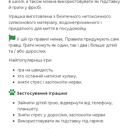
в школі, а також можна використовувати як підставку
й грати у фрісбі.
Іграшка виготовлена ​​з безпечного нетоксичного
силіконового матеріалу, водонепроникного і
придатного для миття в посудомойці.
У цій грі правил немає. Правила придумують самі
гравці. Грати можуть як один, так і два і більше дітей
та / або дорослих.
Найпопулярніші ігри:
гра на швидкість,
хто останній натисне кульку,
зняти стрес і заспокоїти нерви.
Застосування іграшки
:
Зайняти дітей грою, відвернути від телефону,
планшету.
Зняти стрес у дорослих, заспокоїти нерви.
Використовувати як підставку під гаряче.