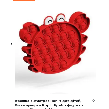
Іграшка антистрес Поп іт для дітей,
Вічна пупирка Pop It Краб з фігуркою