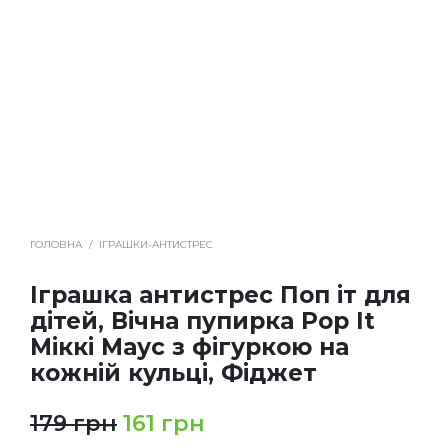
ГОЛОВНА
/
ІГРАШКИ-АНТИСТРЕС
Іграшка антистрес Поп іт для
дітей, Вічна пупирка Pop It
Міккі Маус з фігуркою на
кожній кульці, Фіджет
179
грн
161
грн