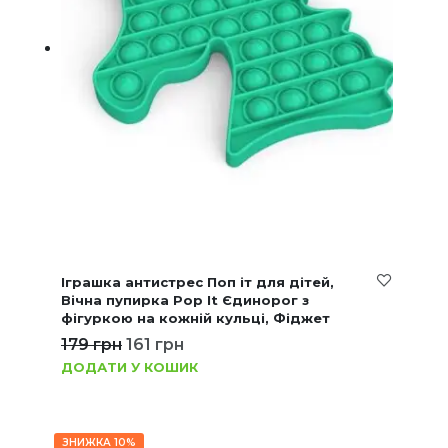
Іграшка антистрес Поп іт для дітей,
Вічна пупирка Pop It Єдинорог з
фігуркою на кожній кульці, Фіджет
179
грн
161
грн
ДОДАТИ У КОШИК
ЗНИЖКА 10%