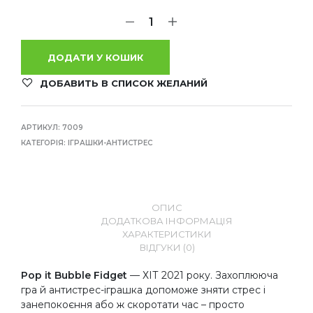
ДОДАТИ У КОШИК
ДОБАВИТЬ В СПИСОК ЖЕЛАНИЙ
АРТИКУЛ:
7009
КАТЕГОРІЯ:
ІГРАШКИ-АНТИСТРЕС
ОПИС
ДОДАТКОВА ІНФОРМАЦІЯ
ХАРАКТЕРИСТИКИ
ВІДГУКИ (0)
Pop it Bubble Fidget
— ХІТ 2021 року. Захоплююча
гра й антистрес-іграшка допоможе зняти стрес і
занепокоєння або ж скоротати час – просто