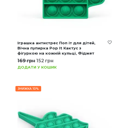
Іграшка антистрес Поп іт для дітей,
Вічна пупирка Pop It Кактус з
фігуркою на кожній кульці, Фіджет
169
грн
152
грн
ДОДАТИ У КОШИК
ЗНИЖКА 10%