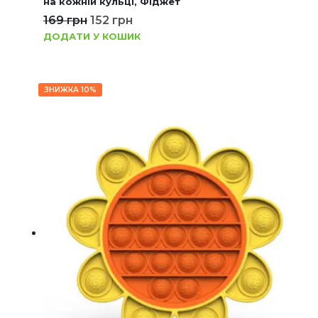
на кожній кульці, Фіджет
169
грн
152
грн
ДОДАТИ У КОШИК
ЗНИЖКА 10%