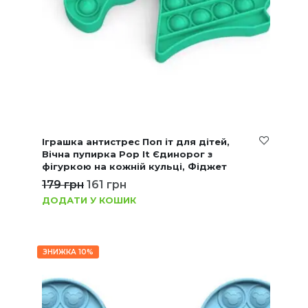
Іграшка антистрес Поп іт для дітей,
Вічна пупирка Pop It Єдинорог з
фігуркою на кожній кульці, Фіджет
179
грн
161
грн
ДОДАТИ У КОШИК
ЗНИЖКА 10%