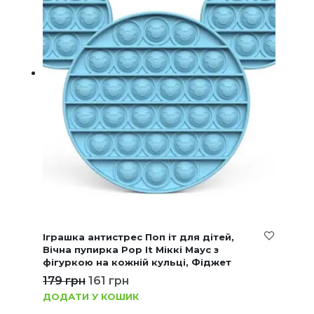
Іграшка антистрес Поп іт для дітей,
Вічна пупирка Pop It Міккі Маус з
фігуркою на кожній кульці, Фіджет
179
грн
161
грн
ДОДАТИ У КОШИК