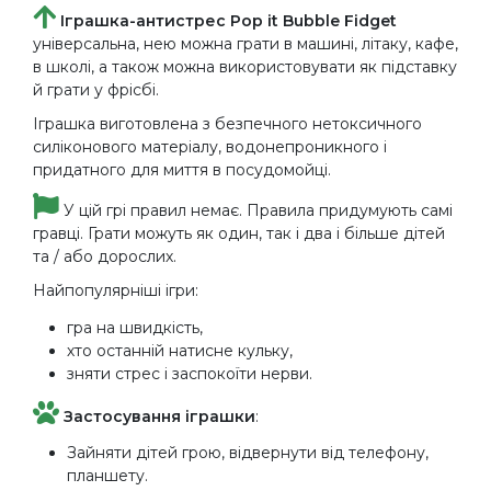
Іграшка-антистрес Pop it Bubble Fidget
універсальна, нею можна грати в машині, літаку, кафе,
в школі, а також можна використовувати як підставку
й грати у фрісбі.
Іграшка виготовлена ​​з безпечного нетоксичного
силіконового матеріалу, водонепроникного і
придатного для миття в посудомойці.
У цій грі правил немає. Правила придумують самі
гравці. Грати можуть як один, так і два і більше дітей
та / або дорослих.
Найпопулярніші ігри:
гра на швидкість,
хто останній натисне кульку,
зняти стрес і заспокоїти нерви.
Застосування іграшки
:
Зайняти дітей грою, відвернути від телефону,
планшету.