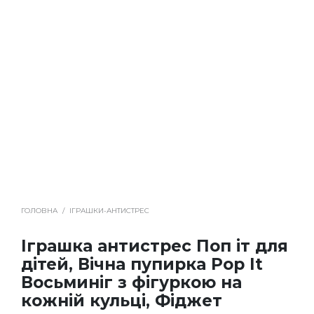
ГОЛОВНА
/
ІГРАШКИ-АНТИСТРЕС
Іграшка антистрес Поп іт для
дітей, Вічна пупирка Pop It
Восьминіг з фігуркою на
кожній кульці, Фіджет