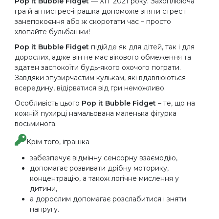
Pop it Bubble Fidget
— ХІТ 2021 року. Захоплююча
гра й антистрес-іграшка допоможе зняти стрес і
занепокоєння або ж скоротати час – просто
хлопайте бульбашки!
Pop it Bubble Fidget
підійде як для дітей, так і для
дорослих, адже він не має вікового обмеження та
здатен заспокоїти будь-якого охочого пограти.
Завдяки зпузирчастим кулькам, які вдавлюються
всередину, відірватися від гри неможливо.
Особливість цього
Pop it Bubble Fidget
– те, що на
кожній пухирці намальована маленька фігурка
восьминога.
Крім того, іграшка
забезпечує відмінну сенсорну взаємодію,
допомагає розвивати дрібну моторику,
концентрацію, а також логічне мислення у
дитини,
а дорослим допомагає розслабитися і зняти
напругу.