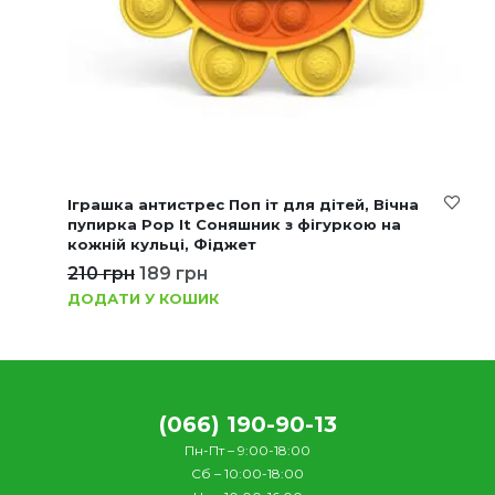
Іграшка антистрес Поп іт для дітей, Вічна
пупирка Pop It Соняшник з фігуркою на
кожній кульці, Фіджет
210
грн
189
грн
ДОДАТИ У КОШИК
(066) 190-90-13
Пн-Пт – 9:00-18:00
Сб – 10:00-18:00