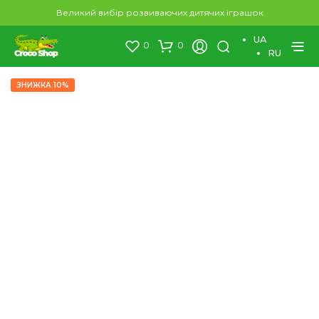
×
Великий вибір розвиваючих дитячих іграшок
UA
0
0
RU
ЗНИЖКА 10%