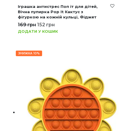
Іграшка антистрес Поп іт для дітей,
Вічна пупирка Pop It Кактус з
фігуркою на кожній кульці, Фіджет
169
грн
152
грн
ДОДАТИ У КОШИК
ЗНИЖКА 10%