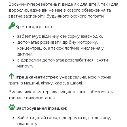
Восьминіг-перевертень підійде як для дітей, так і для
дорослих, адже він не має вікового обмеження та
здатна заспокоїти будь-якого охочого пограти.
Крім того, іграшка
забезпечує відмінну сенсорну взаємодію,
допомагає розвивати дрібну моторику,
концентрацію, а також логічне мислення у
дитини,
а дорослим допомагає розслабитися і зняти
напругу.
Іграшка-антистрес
універсальна, нею можна
грати в машині, літаку, кафе, в школі.
Висока якість матеріалу і міцність швів забезпечать
тривале використання.
Застосування іграшки
:
Зайняти дітей грою, відвернути від телефону,
планшету.