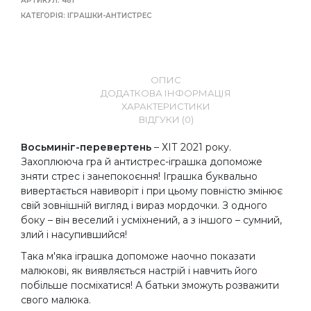
АРТИКУЛ:
481
КАТЕГОРІЯ:
ІГРАШКИ-АНТИСТРЕС
ОПИС
ДОДАТКОВА ІНФОРМАЦІЯ
ХАРАКТЕРИСТИКИ
ВІДГУКИ (0)
Восьминіг-перевертень
– ХІТ 2021 року.
Захоплююча гра й антистрес-іграшка допоможе
зняти стрес і занепокоєння! Іграшка буквально
вивертається навиворіт і при цьому повністю змінює
свій зовнішній вигляд і вираз мордочки. З одного
боку – він веселий і усміхнений, а з іншого – сумний,
злий і насупившийся!
Така м'яка іграшка допоможе наочно показати
малюкові, як виявляється настрій і навчить його
побільше посміхатися! А батьки зможуть розважити
свого малюка.