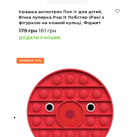
Іграшка антистрес Поп іт для дітей,
Вічна пупирка Pop It Лобстер (Рак) з
фігуркою на кожній кульці, Фіджет
179
грн
161
грн
ДОДАТИ У КОШИК
ЗНИЖКА 10%