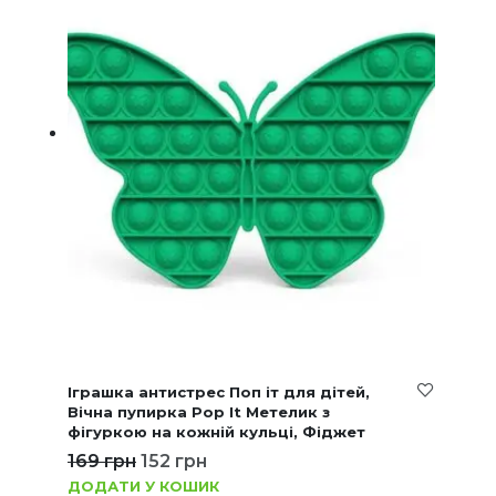
Іграшка антистрес Поп іт для дітей,
Вічна пупирка Pop It Метелик з
фігуркою на кожній кульці, Фіджет
169
грн
152
грн
ДОДАТИ У КОШИК