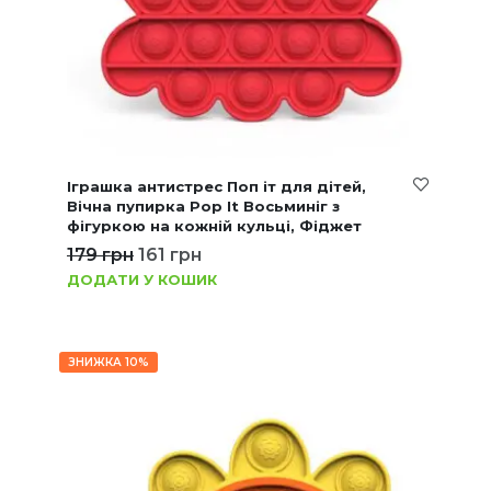
Іграшка антистрес Поп іт для дітей,
Вічна пупирка Pop It Восьминіг з
фігуркою на кожній кульці, Фіджет
179
грн
161
грн
ДОДАТИ У КОШИК
ЗНИЖКА 10%