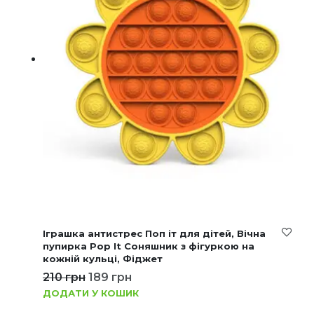
Іграшка антистрес Поп іт для дітей, Вічна
пупирка Pop It Соняшник з фігуркою на
кожній кульці, Фіджет
210
грн
189
грн
ДОДАТИ У КОШИК