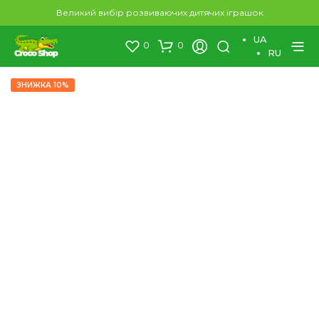
×
Великий вибір розвиваючих дитячих іграшок
UA
0
0
RU
ЗНИЖКА 10%