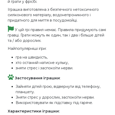
й грати у фрісбі.
Іграшка виготовлена ​​з безпечного нетоксичного
силіконового матеріалу, водонепроникного і
придатного для миття в посудомойці.
У цій грі правил немає. Правила придумують самі
гравці. Грати можуть як один, так і два і більше дітей
та / або дорослих.
Найпопулярніші ігри:
гра на швидкість,
хто останній натисне кульку,
зняти стрес і заспокоїти нерви.
Застосування іграшки
:
Зайняти дітей грою, відвернути від телефону,
планшету.
Зняти стрес у дорослих, заспокоїти нерви.
Використовувати як підставку під гаряче.
Характеристики іграшки: