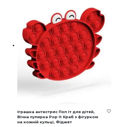
Іграшка антистрес Поп іт для дітей,
Вічна пупирка Pop It Краб з фігуркою
на кожній кульці, Фіджет