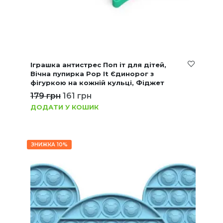
Іграшка антистрес Поп іт для дітей,
Вічна пупирка Pop It Єдинорог з
фігуркою на кожній кульці, Фіджет
179
грн
161
грн
ДОДАТИ У КОШИК
ЗНИЖКА 10%