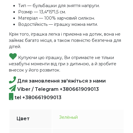
Тип — бульбашки для зняття напруги.
Розмір — 13,4*15*1,5 см.
Матеріал — 100% харчовий силікон.
Водостійкість — іграшку можна мити.
Крім того, іграшка легка і приємна на дотик, вона не
займає багато місця, а також повністю безпечна для
дітей.
Купуючи цю іграшку, Ви отримаєте не тільки
незабутні моменти від гри з дитиною, а й зробите
внесок у його розвиток.
Для замовлення зв'яжіться з нами
Viber / Telegram +380661909013
tel +380661909013
Зелёный
Цвет