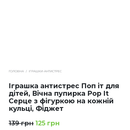
ГОЛОВНА
/
ІГРАШКИ-АНТИСТРЕС
Іграшка антистрес Поп іт для
дітей, Вічна пупирка Pop It
Серце з фігуркою на кожній
кульці, Фіджет
139
грн
125
грн