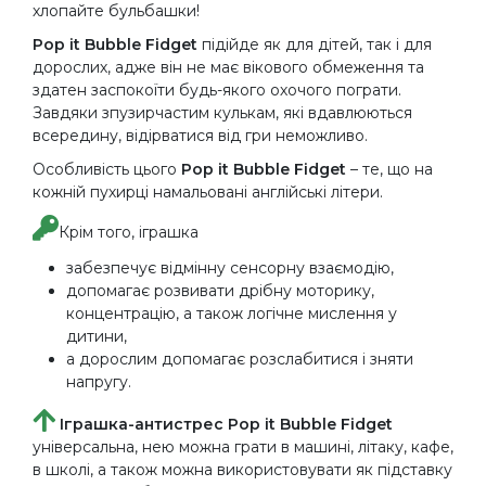
хлопайте бульбашки!
Pop it Bubble Fidget
підійде як для дітей, так і для
дорослих, адже він не має вікового обмеження та
здатен заспокоїти будь-якого охочого пограти.
Завдяки зпузирчастим кулькам, які вдавлюються
всередину, відірватися від гри неможливо.
Особливість цього
Pop it Bubble Fidget
– те, що на
кожній пухирці намальовані англійські літери.
Крім того, іграшка
забезпечує відмінну сенсорну взаємодію,
допомагає розвивати дрібну моторику,
концентрацію, а також логічне мислення у
дитини,
а дорослим допомагає розслабитися і зняти
напругу.
Іграшка-антистрес Pop it Bubble Fidget
універсальна, нею можна грати в машині, літаку, кафе,
в школі, а також можна використовувати як підставку