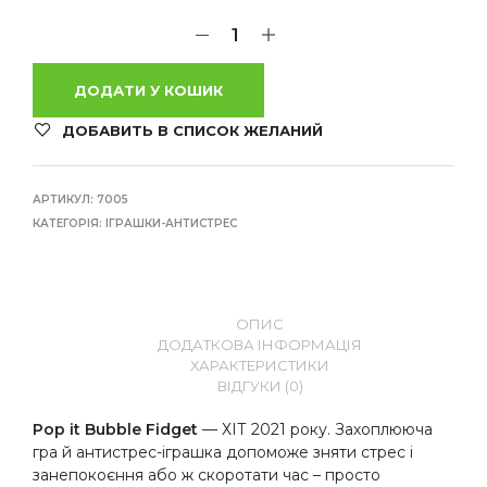
ДОДАТИ У КОШИК
ДОБАВИТЬ В СПИСОК ЖЕЛАНИЙ
АРТИКУЛ:
7005
КАТЕГОРІЯ:
ІГРАШКИ-АНТИСТРЕС
ОПИС
ДОДАТКОВА ІНФОРМАЦІЯ
ХАРАКТЕРИСТИКИ
ВІДГУКИ (0)
Pop it Bubble Fidget
— ХІТ 2021 року. Захоплююча
гра й антистрес-іграшка допоможе зняти стрес і
занепокоєння або ж скоротати час – просто