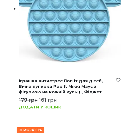
Іграшка антистрес Поп іт для дітей,
Вічна пупирка Pop It Міккі Маус з
фігуркою на кожній кульці, Фіджет
179
грн
161
грн
ДОДАТИ У КОШИК
ЗНИЖКА 10%