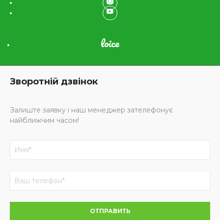
loice
Зворотній дзвінок
Залиште заявку і наш менеджер зателефонує
найближчим часом!