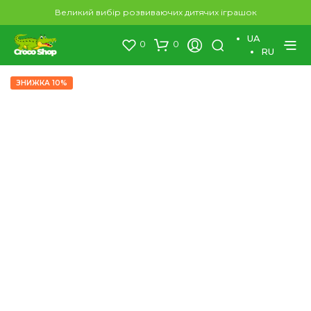
×
Великий вибір розвиваючих дитячих іграшок
UA
0
0
RU
ЗНИЖКА 10%