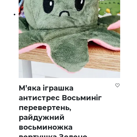
М’яка іграшка
антистрес Восьминіг
перевертень,
райдужний
восьминожка
вертушка Зелено-