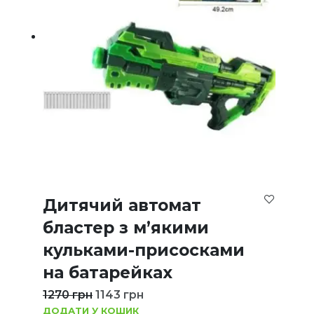
Дитячий автомат
бластер з м’якими
кульками-присосками
на батарейках
1270
грн
1143
грн
ДОДАТИ У КОШИК