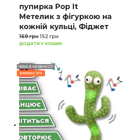
пупирка Pop It
Метелик з фігуркою на
кожній кульці, Фіджет
169
грн
152
грн
ДОДАТИ У КОШИК
НЕМА В НАЯВНОСТІ
ЗНИЖКА 10%