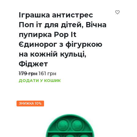
Іграшка антистрес
Поп іт для дітей, Вічна
пупирка Pop It
Єдинорог з фігуркою
на кожній кульці,
Фіджет
179
грн
161
грн
ДОДАТИ У КОШИК
ЗНИЖКА 10%