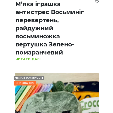
М’яка іграшка
антистрес Восьминіг
перевертень,
райдужний
восьминожка
вертушка Зелено-
помаранчевий
ЧИТАТИ ДАЛІ
НЕМА В НАЯВНОСТІ
ЗНИЖКА 10%