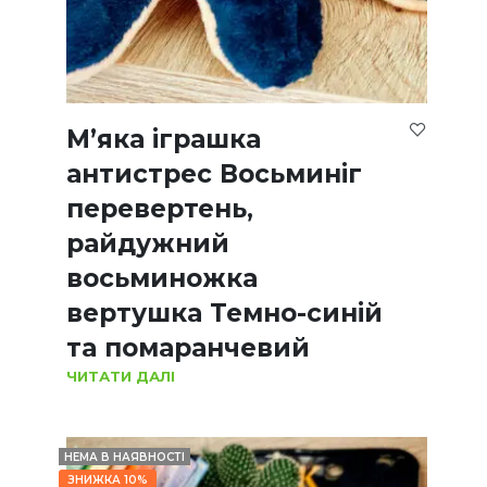
М’яка іграшка
антистрес Восьминіг
перевертень,
райдужний
восьминожка
вертушка Темно-синій
та помаранчевий
ЧИТАТИ ДАЛІ
НЕМА В НАЯВНОСТІ
ЗНИЖКА 10%