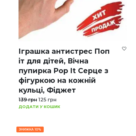
Іграшка антистрес Поп
іт для дітей, Вічна
пупирка Pop It Серце з
фігуркою на кожній
кульці, Фіджет
139
грн
125
грн
ДОДАТИ У КОШИК
ЗНИЖКА 10%