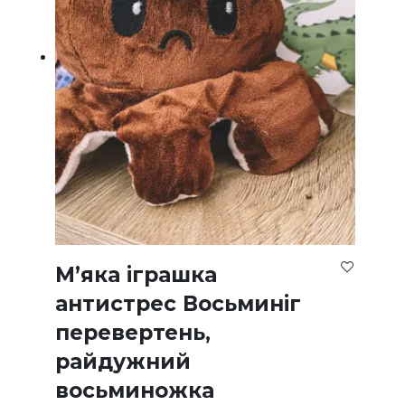
М’яка іграшка
антистрес Восьминіг
перевертень,
райдужний
восьминожка