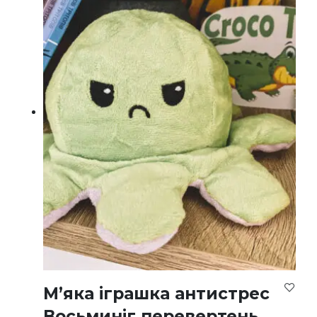
М’яка іграшка антистрес
Восьминіг перевертень,