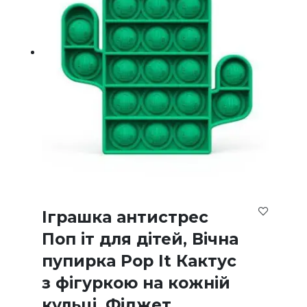
Іграшка антистрес
Поп іт для дітей, Вічна
пупирка Pop It Кактус
з фігуркою на кожній
кульці, Фіджет