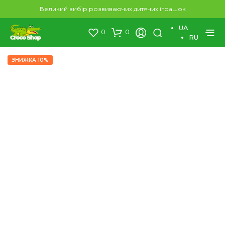
×
Великий вибір розвиваючих дитячих іграшок
UA
0
0
RU
ЗНИЖКА 10%