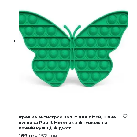
Іграшка антистрес Поп іт для дітей, Вічна
пупирка Pop It Метелик з фігуркою на
кожній кульці, Фіджет
169
грн
152
грн