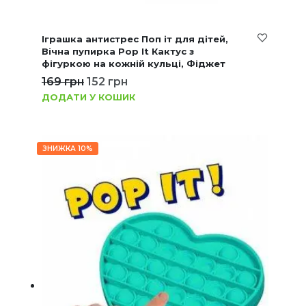
Іграшка антистрес Поп іт для дітей,
Вічна пупирка Pop It Кактус з
фігуркою на кожній кульці, Фіджет
169
грн
152
грн
ДОДАТИ У КОШИК
ЗНИЖКА 10%