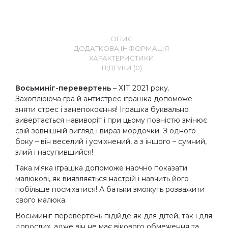
ОПИС
ДОДАТКОВА ІНФОРМАЦІЯ
ХАРАКТЕРИСТИКИ
ВІДГУКИ (0)
Восьминіг-перевертень
– ХІТ 2021 року.
Захоплююча гра й антистрес-іграшка допоможе
зняти стрес і занепокоєння! Іграшка буквально
вивертається навиворіт і при цьому повністю змінює
свій зовнішній вигляд і вираз мордочки. З одного
боку – він веселий і усміхнений, а з іншого – сумний,
злий і насупившийся!
Така м'яка іграшка допоможе наочно показати
малюкові, як виявляється настрій і навчить його
побільше посміхатися! А батьки зможуть розважити
свого малюка.
Восьминіг-перевертень підійде як для дітей, так і для
дорослих, адже він не має вікового обмеження та