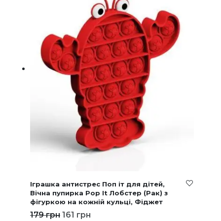
Іграшка антистрес Поп іт для дітей,
Вічна пупирка Pop It Лобстер (Рак) з
фігуркою на кожній кульці, Фіджет
179
грн
161
грн