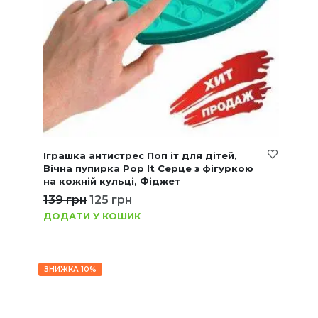
Іграшка антистрес Поп іт для дітей,
Вічна пупирка Pop It Серце з фігуркою
на кожній кульці, Фіджет
139
грн
125
грн
ДОДАТИ У КОШИК
ЗНИЖКА 10%