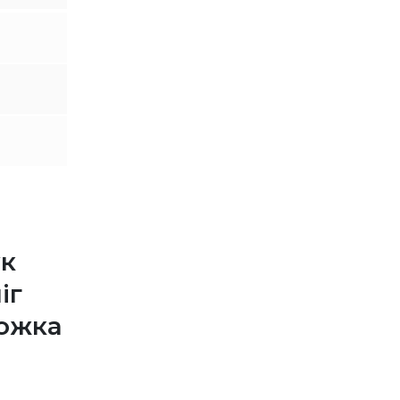
ук
іг
ожка