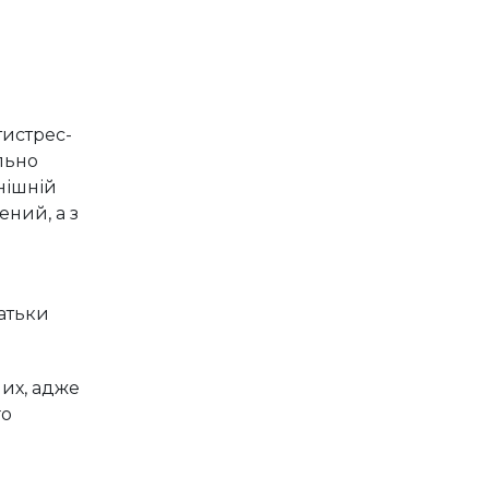
тистрес-
льно
нішній
ений, а з
батьки
лих, адже
го