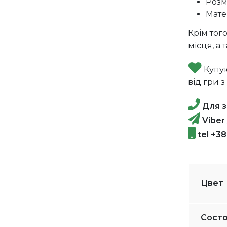
Розм
Мате
Крім того
місця, а
Купую
від гри 
Для з
Viber
tel +3
Цвет
Сост