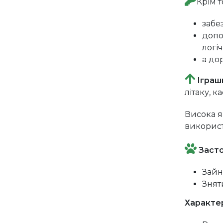
Крім т
забе
допо
логі
а до
Іграш
літаку, к
Висока я
використ
Засто
Зайн
Знят
Характе