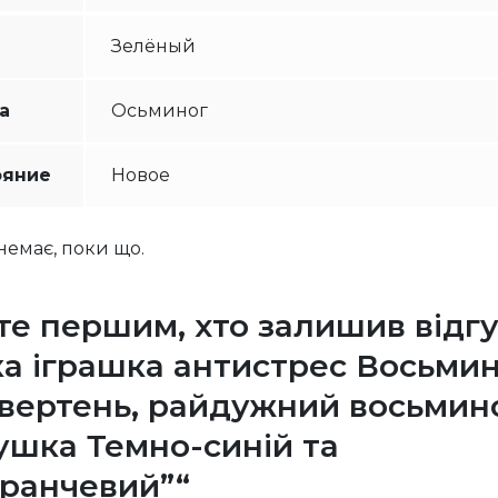
Зелёный
а
Осьминог
ояние
Новое
 немає, поки що.
те першим, хто залишив відг
ка іграшка антистрес Восьмин
вертень, райдужний восьмин
ушка Темно-синій та
ранчевий”“