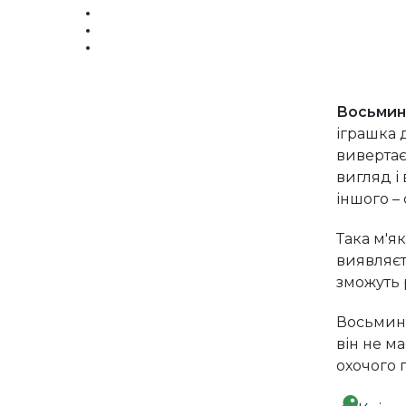
Восьмин
іграшка 
вивертає
вигляд і 
іншого –
Така м'я
виявляєт
зможуть 
Восьмині
він не м
охочого 