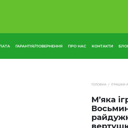
ЛАТА
ГАРАНТІЯ/ПОВЕРНЕННЯ
ПРО НАС
КОНТАКТИ
БЛО
ГОЛОВНА
/
ІГРАШКИ-
М’яка і
Восьмин
райдуж
вертушк