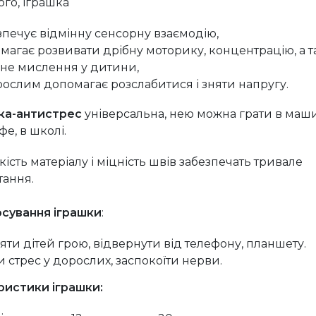
ого, іграшка
зпечує відмінну сенсорну взаємодію,
магає розвивати дрібну моторику, концентрацію, а 
чне мислення у дитини,
рослим допомагає розслабитися і зняти напругу.
ка-антистрес
універсальна, нею можна грати в маши
афе, в школі.
кість матеріалу і міцність швів забезпечать тривале
ання.
сування іграшки
:
яти дітей грою, відвернути від телефону, планшету.
и стрес у дорослих, заспокоїти нерви.
ристики іграшки: