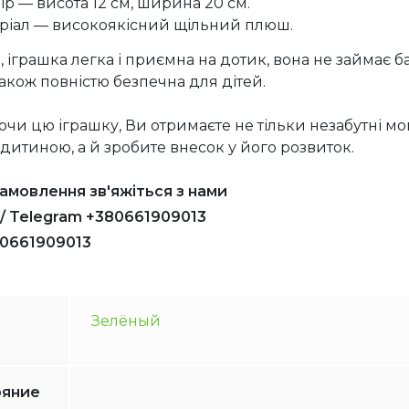
ір — висота 12 см, ширина 20 см.
ріал — високоякісний щільний плюш.
, іграшка легка і приємна на дотик, вона не займає б
 також повністю безпечна для дітей.
чи цю іграшку, Ви отримаєте не тільки незабутні м
з дитиною, а й зробите внесок у його розвиток.
амовлення зв'яжіться з нами
 / Telegram +380661909013
80661909013
Зелёный
ояние