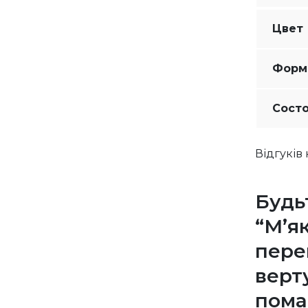
Цвет
Форм
Сост
Відгуків
Будь
“М’я
пере
верт
пома