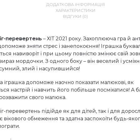
ДОДАТКОВА ІНФОРМАЦІЯ
ХАРАКТЕРИСТИКИ
ВІДГУКИ (0)
іг-перевертень
– ХІТ 2021 року. Захоплююча гра й ан
допоможе зняти стрес і занепокоєння! Іграшка буква
ться навиворіт і при цьому повністю змінює свій зов
вираз мордочки. З одного боку – він веселий і усміхн
 сумний, злий і насупившийся!
ка іграшка допоможе наочно показати малюкові, як
ься настрій і навчить його побільше посміхатися! А 
розважити свого малюка.
г-перевертень підійде як для дітей, так і для дорос
ає вікового обмеження та здатна заспокоїти будь-яко
пограти.