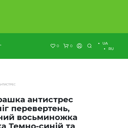
×
UA
0
0
Г
RU
АНТИСТРЕС
грашка антистрес
іг перевертень,
ний восьминожка
а Темно-синій та