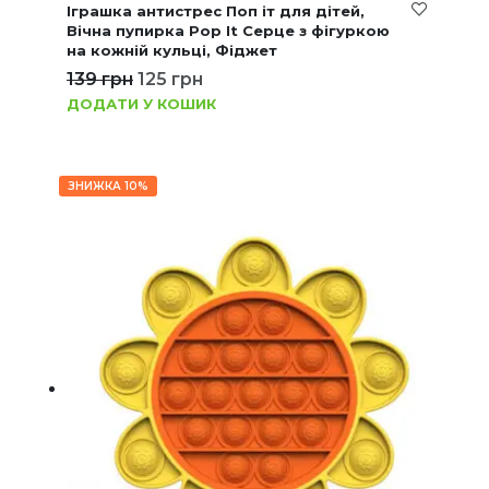
Іграшка антистрес Поп іт для дітей,
Вічна пупирка Pop It Серце з фігуркою
на кожній кульці, Фіджет
139
грн
125
грн
ДОДАТИ У КОШИК
ЗНИЖКА 10%