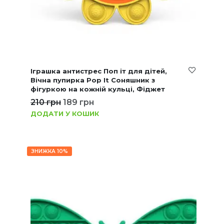
Іграшка антистрес Поп іт для дітей,
Вічна пупирка Pop It Соняшник з
фігуркою на кожній кульці, Фіджет
210
грн
189
грн
ДОДАТИ У КОШИК
ЗНИЖКА 10%