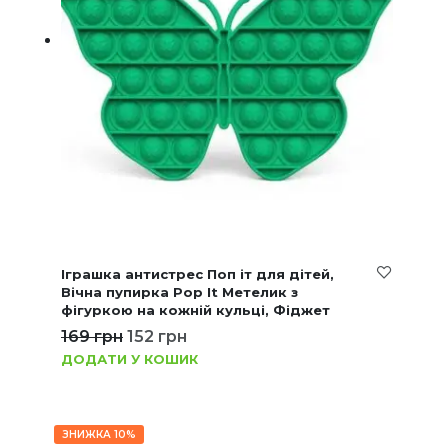
Іграшка антистрес Поп іт для дітей,
Вічна пупирка Pop It Метелик з
фігуркою на кожній кульці, Фіджет
169
грн
152
грн
ДОДАТИ У КОШИК
ЗНИЖКА 10%