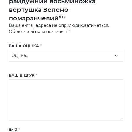
райдужний восьминожка
вертушка Зелено-
помаранчевий”“
Ваша e-mail адреса не оприлюднюватиметься.
Обов’язкові поля позначені
*
ВАША ОЦІНКА
*
ВАШ ВІДГУК
*
ІМ'Я
*