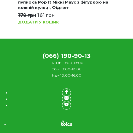
пупирка Pop It Міккі Маус з фігуркою на
кожній кульці, Фіджет
179
грн
161
грн
ДОДАТИ У КОШИК
(066) 190-90-13
Пн-Пт – 9:00-18:00
Сб – 10:00-18:00
Нд – 10:00-16:00
loice