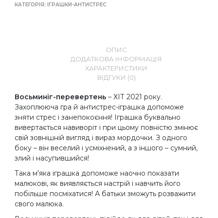
КАТЕГОРІЯ:
ІГРАШКИ-АНТИСТРЕС
ОПИС
ДОДАТКОВА ІНФОРМАЦІЯ
ХАРАКТЕРИСТИКИ
ВІДГУКИ (0)
Восьминіг-перевертень
– ХІТ 2021 року.
Захоплююча гра й антистрес-іграшка допоможе
зняти стрес і занепокоєння! Іграшка буквально
вивертається навиворіт і при цьому повністю змінює
свій зовнішній вигляд і вираз мордочки. З одного
боку – він веселий і усміхнений, а з іншого – сумний,
злий і насупившийся!
Така м'яка іграшка допоможе наочно показати
малюкові, як виявляється настрій і навчить його
побільше посміхатися! А батьки зможуть розважити
свого малюка.