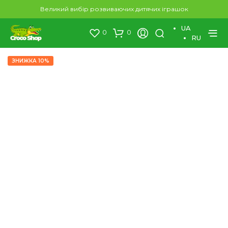
×
Великий вибір розвиваючих дитячих іграшок
UA
0
0
RU
ЗНИЖКА 10%