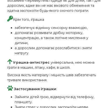
Восьминіг-перевертень підійде як для дітей, так і для
дорослих, адже він не має вікового обмеження та
здатна заспокоїти будь-якого охочого пограти.
Крім того, іграшка
забезпечує відмінну сенсорну взаємодію,
допомагає розвивати дрібну моторику,
концентрацію, а також логічне мислення у
дитини,
а дорослим допомагає розслабитися і зняти
напругу.
Іграшка-антистрес
універсальна, нею можна
грати в машині, літаку, кафе, в школі.
Висока якість матеріалу і міцність швів забезпечать
тривале використання.
Застосування іграшки
:
Зайняти дітей грою, відвернути від телефону,
планшету.
Зняти стрес у дорослих, заспокоїти нерви.